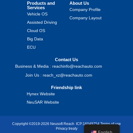
Products and
About Us
Services
Company Profile
Vehicle OS
Company Layout
Assisted Driving
Cloud OS
Big Data
ECU
Contact Us
Business & Media : reachinfo@reachauto.com
Join Us : reach_xz@reachauto.com
Friendship link
Hynex Website
NeuSAR Website
Copyright ©2019-2026 Neusoft Reach
ICP:16049754
Terms of use
Privacy treaty
English