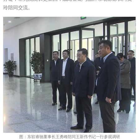
玲陪同交流。
图：东软睿驰董事长王勇峰陪同王新伟书记一行参观调研