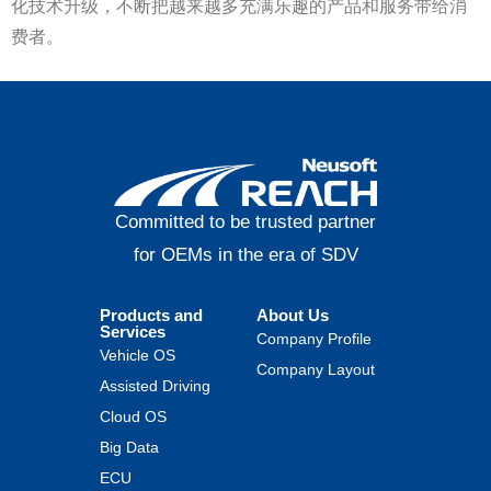
化技术升级，不断把越来越多充满乐趣的产品和服务带给消
费者。
Committed to be trusted partner
for OEMs in the era of SDV
Products and
About Us
Services
Company Profile
Vehicle OS
Company Layout
Assisted Driving
Cloud OS
Big Data
ECU