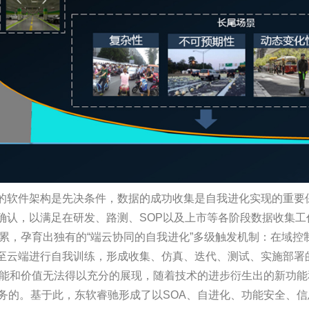
的软件架构是先决条件，数据的成功收集是自我进化实现的重要
确认，以满足在研发、路测、SOP以及上市等各阶段数据收集
累，孕育出独有的“端云协同的自我进化”多级触发机制：在域控
至云端进行自我训练，形成收集、仿真、迭代、测试、实施部署
功能和价值无法得以充分的展现，随着技术的进步衍生出的新功能
服务的。基于此，东软睿驰形成了以SOA、自进化、功能安全、