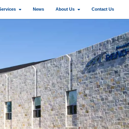
Services
News
About Us
Contact Us