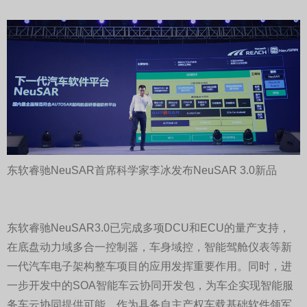
东软睿驰NeuSAR首席科学家李冰发布NeuSAR 3.0新品
东软睿驰NeuSAR3.0已完成多项DCU和ECU的量产支持，
在底盘动力域多合一控制器，车身域控，智能驾舱仪表等新
一代汽车电子架构整车项目的应用发挥重要作用。同时，进
一步开发中的SOA智能车云协同开发包，为车企实现智能服
务车云协同提供可能。作为具备自主产权车载基础软件领军