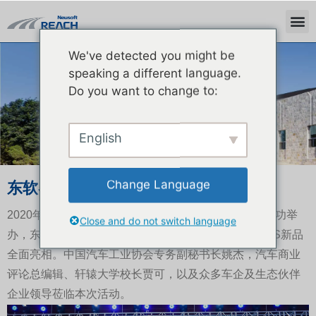
We've detected you might be
ニュース
speaking a different language.
Do you want to change to:
English
Change Language
东软睿驰发布SDV全栈智能方案新产品
2020年11月22日，2020东软睿驰新品发布会在广州成功举
Close and do not switch language
办，东软睿驰基础软件产品NeuSAR 3.0及ADAS&ADS新品
全面亮相。中国汽车工业协会专务副秘书长姚杰，汽车商业
评论总编辑、轩辕大学校长贾可，以及众多车企及生态伙伴
企业领导莅临本次活动。