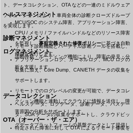
ト、データコレクション、OTA などの一連のミドルウェア
ヘルスマネジメント
ソリューションにより、車両全体の診断クローズドループ
MCU/SOC のシステム障害、アプリケーション障害、
を実現します。
CPU / メモリ / ファイルハンドルなどのリソース障害
診断マネジメント
を監視し、
事前定義された修復ポリシー
に基づき自動
リモート診断機能とバーチャル診断ツールを搭載し、
ログマネジメント
修復を実行します。
診断仲裁・ルーティング機能により、障害の発見・分
アプリケーションログ、カーネルログ、MCU ログの
析を支援します。
収集に加え、Core Dump、CAN/ETH データの収集を
サポートします。
リモートでのログレベルの変更が可能で、データコレ
データコレクション
クション機能と連動してクラウドに情報を送信し、障
ヘルスデータ、ログデータ、診断データ、バスデー
害原因の分析をサポートします。
タ、SOA データの収集をサポートし、クラウドビッ
OTA（オーバー・ザ・エア）
グデータプラットフォームの基盤データとして提供し
特定された障害に対して OTA によるリモート修復を