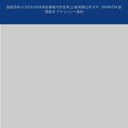
版权所有 © 2019-2026东软睿驰汽车技术(上海)有限公司
ICP : 16049754
使
用条項 プライバシー条約