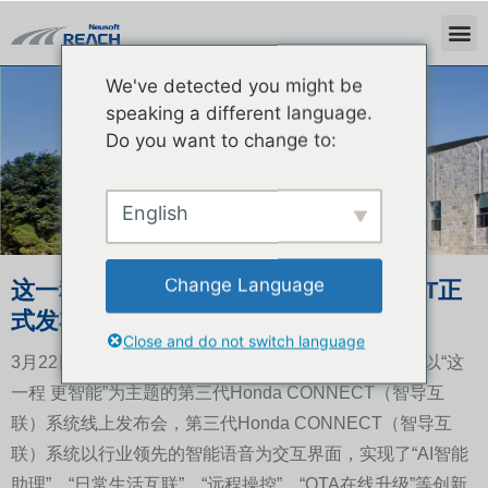
We've detected you might be
ニュース
speaking a different language.
Do you want to change to:
English
Change Language
这一程 更智能 第三代Honda CONNECT正
式发布
Close and do not switch language
3月22日，本田技研工业（中国）投资有限公司举办了以“这
一程 更智能”为主题的第三代Honda CONNECT（智导互
联）系统线上发布会，第三代Honda CONNECT（智导互
联）系统以行业领先的智能语音为交互界面，实现了“AI智能
助理”、“日常生活互联”、“远程操控”、“OTA在线升级”等创新