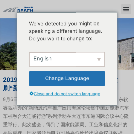
We've detected you might be
ニュース
speaking a different language.
Do you want to change to:
English
Change Language
2019车桩畅行游落户滨城 汇聚行业力量
刷“新”东北之窗
Close and do not switch language
9月6日，由中国汽车工业协会、大连市政府联合主办，东软
睿驰承办的“新能源汽车推广应用海滨论坛暨中国新能源汽车
车桩融合大连畅行游”系列活动在大连市东港国际会议中心隆
重举行。此次盛会，得到了国家能源局、工业和信息化部的
高度重视，国家能源局电力司孙嘉弥处长出席会议并致辞。