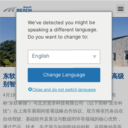
We've detected you might be
ニュース
speaking a different language.
Do you want to change to:
English
Change Language
东软睿驰与觉非科技达成战略合作 赋能高级
别智能驾驶应用量产落地
Close and do not switch language
4月19日，东软睿驰汽车技术（上海）有限公司（以下简
称“东软睿驰”）与北京觉非科技有限公司 （以下简称“觉非科
技”）在上海车展期间签署战略合作协议。双方将依托各自在
自动驾驶、基础软件及算法与数据闭环等领域的核心优势，
通过产品、技术、生态等方向的联动与创新，共同推动高等