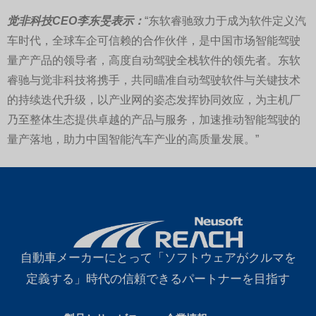
觉非科技CEO李东旻表示：
“东软睿驰致力于成为软件定义汽
车时代，全球车企可信赖的合作伙伴，是中国市场智能驾驶
量产产品的领导者，高度自动驾驶全栈软件的领先者。东软
睿驰与觉非科技将携手，共同瞄准自动驾驶软件与关键技术
的持续迭代升级，以产业网的姿态发挥协同效应，为主机厂
乃至整体生态提供卓越的产品与服务，加速推动智能驾驶的
量产落地，助力中国智能汽车产业的高质量发展。”
自動車メーカーにとって「ソフトウェアがクルマを
定義する」時代の信頼できるパートナーを目指す