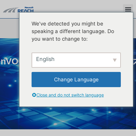
We've detected you might be
speaking a different language. Do
you want to change to:
English
enVOC（Vehicle On Chip）开放
架
Change Language
Close and do not switch language