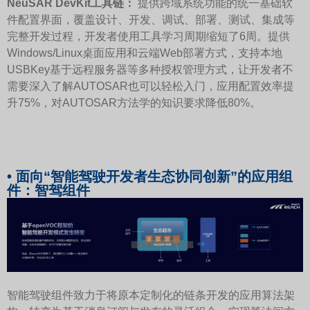
NeuSAR DevKit
工具链：
提供跨域系统功能的统一基础软
件配置界面，覆盖设计、开发、调试、部署、测试、集成等
完整开发过程，开发者使用工具学习周期缩短了6周。提供
Windows/Linux桌面应用和云端Web部署方式，支持本地
USBKey基于远程服务器等多种授权管理方式，让开发者不
需要深入了解AUTOSAR也可以轻松入门，应用配置效率提
升75%，对AUTOSAR方法学的知识要求降低80%。
• 面向“智能驾驶开发者生态协同创新”的应用组
件：智驾组件
智能驾驶组件致力于将原本定制化的链条开发的应用算法架