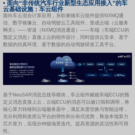
• 面向“非传统汽车行业新型生态应用接入”的车
云基础设施：车云组件
面向车云混合计算应用，东软睿驰车云组件提供NXMQ通
信、数字镜像云、自动驾驶云工具组件。形成云端（云服务
网关）——管道（NXMQ消息通道）——车端（车端ECU的
预定义消息）直接上云的组件设计，同时提供云安卓、基于
数据的仿真环境、基于数据的自动驾驶研发工具平台。
基于NeuSAR消息总线等模块，车云组件赋能车端ECU的预
定义消息直接上云，云端ECU的消息可以被订阅和调用，将
核心算力转移到云端服务器中，满足灰度切换与智能运维，
充分利用和发挥云平台的弹性和分布式优势，释放本地算力
芯片算力，实现分钟级场景迭代、提高资源的灵活性和可用
性。