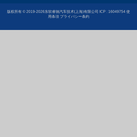
版权所有 © 2019-2026东软睿驰汽车技术(上海)有限公司
ICP : 16049754
使
用条項 プライバシー条約