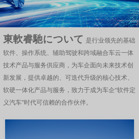
東軟睿馳について
是行业领先的基础
软件、操作系统、辅助驾驶和跨域融合车云一体
技术产品与服务供应商，为车企面向未来技术创
新发展，提供卓越的、可迭代升级的核心技术、
软硬一体化产品与服务，致力于成为车企“软件定
义汽车”时代可信赖的合作伙伴。