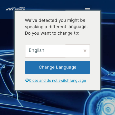
We've detected you might be
speaking a different language.
Do you want to change to:
English
Change Language
会社紹介
Close and do not switch language