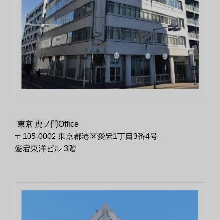
東京 虎ノ門Office
〒105-0002 東京都港区愛宕1丁目3番4号
愛宕東洋ビル 3階