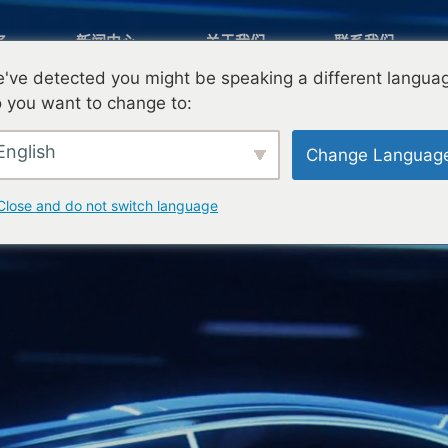
务
新闻中心
关于我们
联系我们
've detected you might be speaking a different langua
 you want to change to:
English
Change Languag
Close and do not switch language