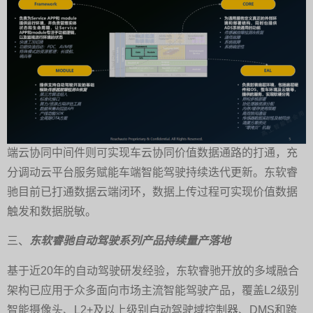
端云协同中间件则可实现车云协同价值数据通路的打通，充
分调动云平台服务赋能车端智能驾驶持续迭代更新。东软睿
驰目前已打通数据云端闭环，数据上传过程可实现价值数据
触发和数据脱敏。
三、
东软睿驰自动驾驶系列产品持续量产落地
基于近20年的自动驾驶研发经验，东软睿驰开放的多域融合
架构已应用于众多面向市场主流智能驾驶产品，覆盖L2级别
智能摄像头、L2+及以上级别自动驾驶域控制器、DMS和跨