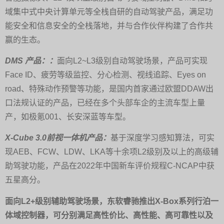
域集中式中央计算单元等全栈自研的自动驾驶产品，满足功
能安全和信息安全的全栈落地，并与合作伙伴构建了合作共
赢的生态。
DMS 产品：：
面向L2~L3级别自动驾驶场景，产品可实现
Face ID、疲劳等级监控、分心检测、视线追踪、Eyes on
road、特殊动作预警等功能，是国内首家通过欧盟DDAW出
口法规认证的产品，已经在多个头部车企的主流车型上量
产，如极氪001、长安深蓝等车型。
X-Cube 3.0前视一体机产品：
基于深度学习感知算法，可实
现AEB、FCW、LDW、LKA等十余项L2级别及以上的高级辅
助驾驶功能，产品在2022年中国新车评价规程C-NCAP中获
五星高分。
面向L2+级别辅助驾驶场景，东软睿驰推出X-Box系列行泊一
体域控制器，可分别满足高性价比、高性能、高可靠性以及