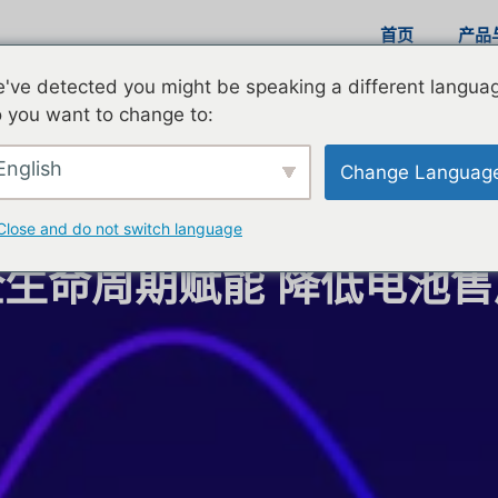
首页
产品
've detected you might be speaking a different langua
D
 you want to change to:
English
Change Languag
Battery Care
Close and do not switch language
生命周期赋能 降低电池