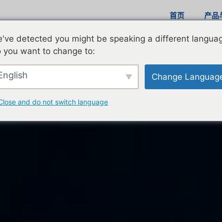
首页
产品
've detected you might be speaking a different langua
作系统
NeuSAR AI Framework
NeuSAR Service Framewo
 you want to change to:
SAR AI Frame
English
Change Languag
全面支持AI应用高效开发
Close and do not switch language