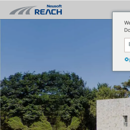
We
Do