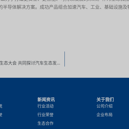
的半导体解决方案。成功产品组合加速汽车、工业、基础设施及
东软睿驰生态伙伴出席openVOC首届开发者生态大会 共同探讨汽车生态发展新范式
新闻资讯
关于我们
统
行业活动
公司介绍
驶
行业荣誉
企业布局
生态合作