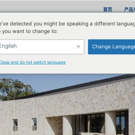
首页
产品
've detected you might be speaking a different langua
新闻中心
 you want to change to:
English
Change Languag
Close and do not switch language