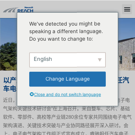
We've detected you might be
新闻中心
speaking a different language.
Do you want to change to:
English
Change Language
以产业实践赋能标准建设｜东软睿驰担任汽
车电子电气架构工作组副主任委员单位
Close and do not switch language
近日，由电动汽车产业技术创新战略联盟举办的“汽车电子电
气架构关键技术研讨会”在上海召开。来自整车、芯片、基础
软件、零部件、高校等产业链280余位专家共同围绕电子电气
架构演进、关键技术突破与产业协同路径展开深入研讨。会
上，电子电气架构工作组正式宣布成立，睿驰担任汽车电子