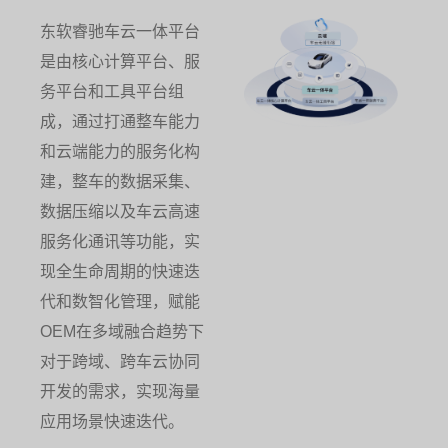
东软睿驰车云一体平台
是由核心计算平台、服
务平台和工具平台组
成，通过打通整车能力
和云端能力的服务化构
建，整车的数据采集、
数据压缩以及车云高速
服务化通讯等功能，实
现全生命周期的快速迭
代和数智化管理，赋能
OEM在多域融合趋势下
对于跨域、跨车云协同
开发的需求，实现海量
应用场景快速迭代。