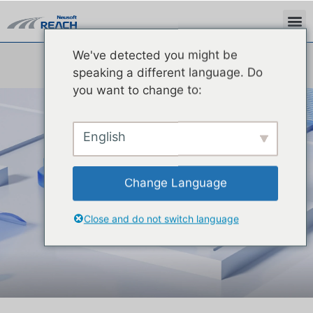
We've detected you might be
speaking a different language. Do
you want to change to:
车云一体平台
English
横向整车跨域 纵向车云协同
Change Language
Close and do not switch language