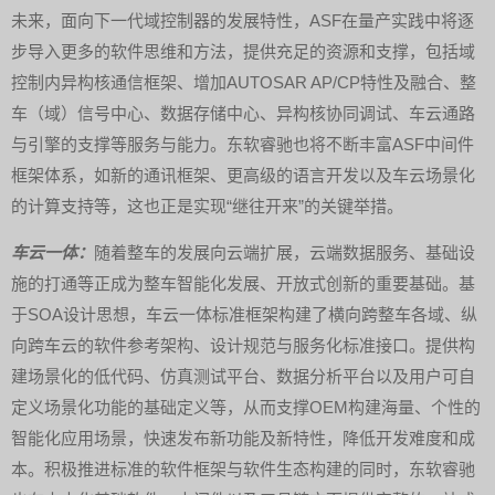
未来，面向下一代域控制器的发展特性，ASF在量产实践中将逐
步导入更多的软件思维和方法，提供充足的资源和支撑，包括域
控制内异构核通信框架、增加AUTOSAR AP/CP特性及融合、整
车（域）信号中心、数据存储中心、异构核协同调试、车云通路
与引擎的支撑等服务与能力。东软睿驰也将不断丰富ASF中间件
框架体系，如新的通讯框架、更高级的语言开发以及车云场景化
的计算支持等，这也正是实现“继往开来”的关键举措。
车云一体：
随着整车的发展向云端扩展，云端数据服务、基础设
施的打通等正成为整车智能化发展、开放式创新的重要基础。基
于SOA设计思想，车云一体标准框架构建了横向跨整车各域、纵
向跨车云的软件参考架构、设计规范与服务化标准接口。提供构
建场景化的低代码、仿真测试平台、数据分析平台以及用户可自
定义场景化功能的基础定义等，从而支撑OEM构建海量、个性的
智能化应用场景，快速发布新功能及新特性，降低开发难度和成
本。积极推进标准的软件框架与软件生态构建的同时，东软睿驰