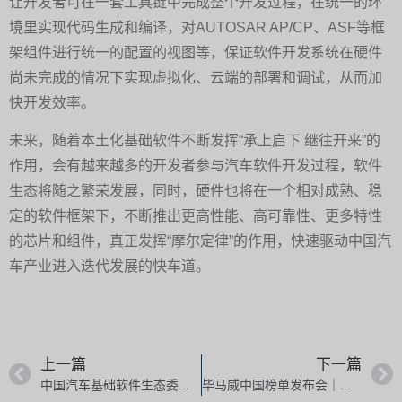
让开发者可在一套工具链中完成整个开发过程，在统一的环
境里实现代码生成和编译，对AUTOSAR AP/CP、ASF等框
架组件进行统一的配置的视图等，保证软件开发系统在硬件
尚未完成的情况下实现虚拟化、云端的部署和调试，从而加
快开发效率。
未来，随着本土化基础软件不断发挥“承上启下 继往开来”的
作用，会有越来越多的开发者参与汽车软件开发过程，软件
生态将随之繁荣发展，同时，硬件也将在一个相对成熟、稳
定的软件框架下，不断推出更高性能、高可靠性、更多特性
的芯片和组件，真正发挥“摩尔定律”的作用，快速驱动中国汽
车产业进入迭代发展的快车道。
上一篇
下一篇
中国汽车基础软件生态委员会（AUTOSEMO）第二届一次委员会｜东软睿驰总经理曹斌：本土化基础软件平台加速智能化创新升级
毕马威中国榜单发布会｜东软睿驰总经理曹斌：SDV新阶段下的基础软件平台与创新开发模式