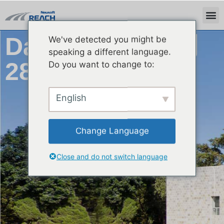
We've detected you might be
Day: 2023年12月
speaking a different language.
Do you want to change to:
28日
English
Change Language
Close and do not switch language