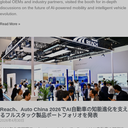
global OEMs and industry partners, visited the booth for in-depth
discussions on the future of AI-powered mobility and intelligent vehicle
evolution.
Read More »
Reach、Auto China 2026でAI自動車の知能進化を支え
るフルスタック製品ポートフォリオを発表
2026年4月30日