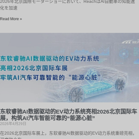
2026年北京国際モーターショーにおいて、ReachはAI自動車の知能進
化を加速
Read More »
东软睿驰AI数据驱动的EV动力系统亮相2026北京国际车
展，构筑AI汽车智能可靠的“能源心脏”
2026年4月29日
在2026北京国际车展上，东软睿驰AI数据驱动的EV动力系统重磅亮相，