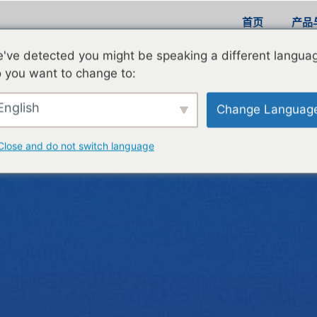
首页
产品
've detected you might be speaking a different langua
 you want to change to:
English
Change Languag
Close and do not switch language