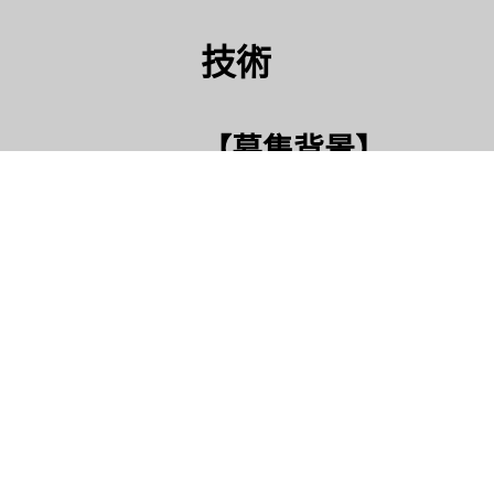
技術
【募集背景】
ソフトウェア開発エンジニア
技術部門のソフトウェア開発
【業務内容】
SDV戦略拡大の自動車業界に
Mobilityの発展を支え