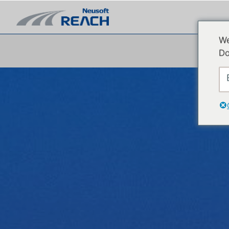
We
Do