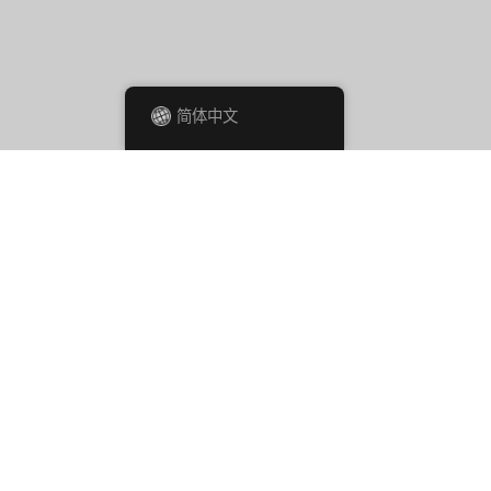
简体中文
す。
けた組織強化をしていきます。
験を活かし、
開発を行っています。